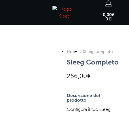
0,00
€
0
Home
/ Sleeg completo
Sleeg Completo
256,00
€
Descrizione del
prodotto
Configura il tuo Sleeg